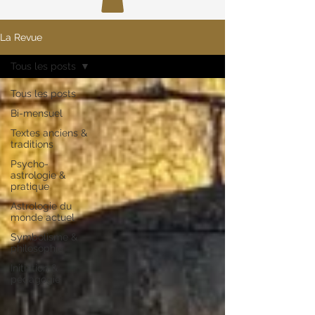
La Revue
Tous les posts
Tous les posts
Bi-mensuel
Textes anciens &
traditions
Psycho-
astrologie &
pratique
Astrologie du
monde actuel
Symbolisme &
philosophie
Initiation &
pédagogie