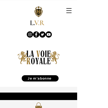
L.
V.R
Je m'abonne