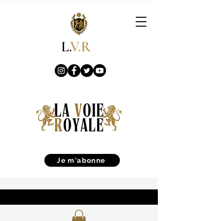
L.
V.R
Je m'abonne