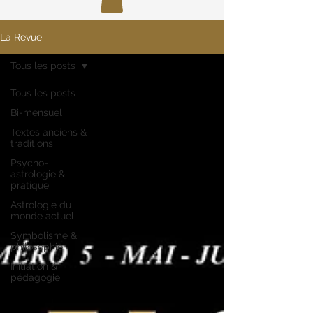
La Revue
Tous les posts
Tous les posts
Bi-mensuel
Textes anciens &
traditions
Psycho-
astrologie &
pratique
Astrologie du
monde actuel
Symbolisme &
philosophie
Initiation &
pédagogie