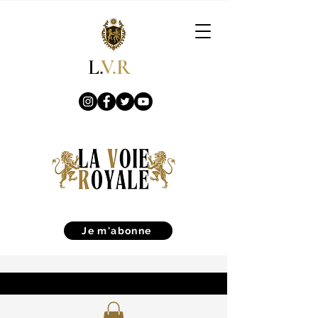
L.
V.R
Je m'abonne