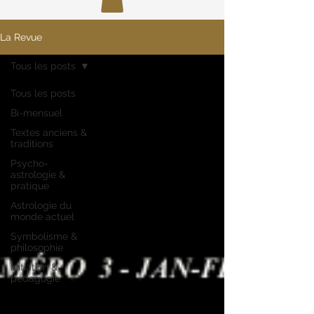
La Revue
Tous les posts
Tous les posts
Bi-mensuel
Textes anciens &
traditions
Psycho-
astrologie &
pratique
Astrologie du
monde actuel
Symbolisme &
philosophie
Initiation &
pédagogie