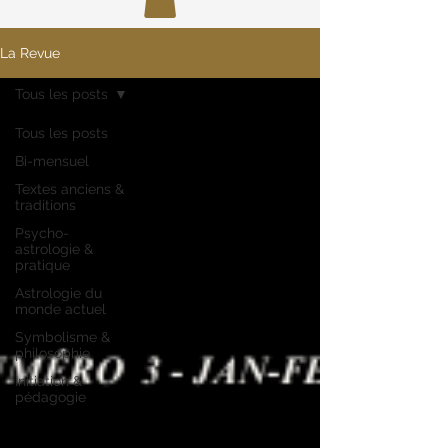
La Revue
Tous les posts
Tous les posts
Bi-mensuel
Textes anciens &
traditions
Psycho-
astrologie &
pratique
Astrologie du
monde actuel
Symbolisme &
philosophie
Initiation &
pédagogie