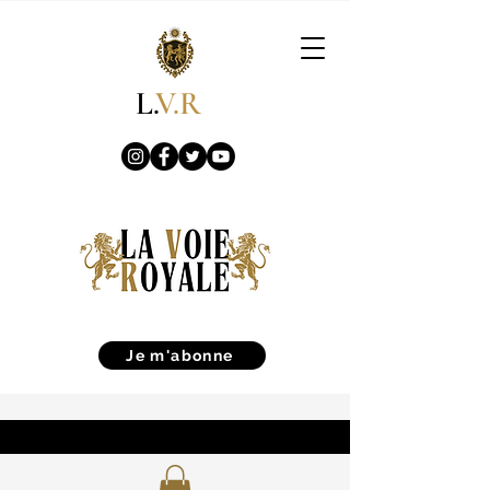
L.
V.R
Je m'abonne