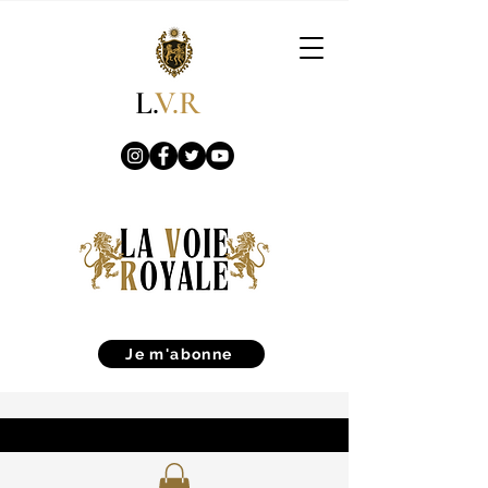
L.
V.R
Je m'abonne