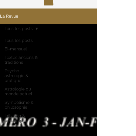
La Revue
Tous les posts
Tous les posts
Bi-mensuel
Textes anciens &
traditions
Psycho-
astrologie &
pratique
Astrologie du
monde actuel
Symbolisme &
philosophie
Initiation &
pédagogie